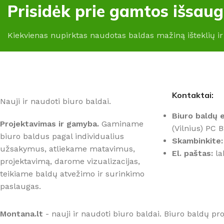
Prisidėk prie gamtos išsau
Kiekvienas nupirktas naudotas baldas mažiną išteklių ir
Kontaktai:
Nauji ir naudoti biuro baldai.
Biuro baldų e
Projektavimas ir gamyba.
Gaminame
(Vilnius) PC 
biuro baldus pagal individualius
Skambinkite:
užsakymus, atliekame matavimus,
El. paštas:
la
projektavimą, darome vizualizacijas,
teikiame baldų atvežimo ir surinkimo
paslaugas.
Montana.lt
- nauji ir naudoti biuro baldai. Biuro baldų p