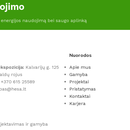
gojimo
 energijos naudojimą bei saugo aplinką
Nuorodos
kspozicija:
Kalvarijų g. 125
Apie mus
Baldų rojus
Gamyba
+370 615 25589
Projektai
bas@hesa.lt
Pristatymas
Kontaktai
Karjera
rojektavimas ir gamyba