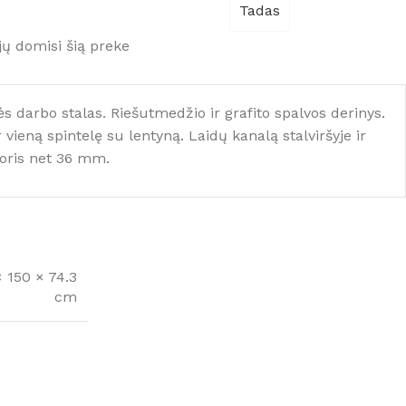
Tadas
jų domisi šią preke
 darbo stalas. Riešutmedžio ir grafito spalvos derinys.
ir vieną spintelę su lentyną. Laidų kanalą stalviršyje ir
storis net 36 mm.
 150 × 74.3
cm