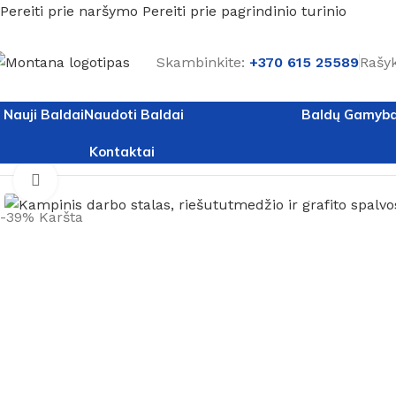
Pereiti prie naršymo
Pereiti prie pagrindinio turinio
Skambinkite:
+370 615 25589
Rašyk
Nauji Baldai
Naudoti Baldai
Baldų Gamyb
Kontaktai
Pradžia
/
Nauji baldai
/
Stalai
/
Kampinis darbo stalas, riešut
Spustelėkite, kad padidintumėte
-39%
Karšta