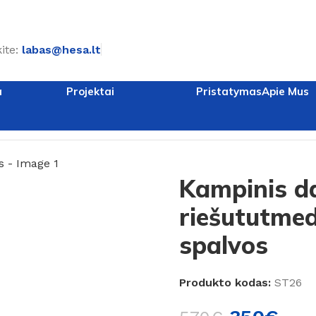
ite:
labas@hesa.lt
a
Projektai
Pristatymas
Apie Mus
utmedžio ir grafito spalvos
Kampinis da
riešututmedž
spalvos
Produkto kodas:
ST26