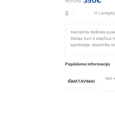
350
€
570
€
11
Lankyto
Kampinis dešinės pusės
Stalas turi 3 stalčius 
spintelėje. Stalviršio 
Papildoma informacija
140 ×
IŠMATAVIMAI