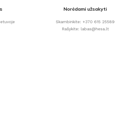
s
Norėdami užsakyti
ietuvoje
Skambinkite: +370 615 25589
Rašykite: labas@hesa.lt