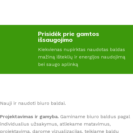
Bukas
,
Medienos spalva
,
Šviesi
Prisidėk prie gamtos
PREKĖS ŽENKLAS
išsaugojimo
Kiekvienas nupirktas naudotas baldas
Montana
mažiną išteklių ir energijos naudojimą
bei saugo aplinką
Nauji ir naudoti biuro baldai.
Projektavimas ir gamyba.
Gaminame biuro baldus pagal
individualius užsakymus, atliekame matavimus,
projektavimą, darome vizualizacijas, teikiame baldų