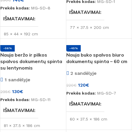
290
€
Prekės kodas:
MG-SD-1
Prekės kodas:
MG-SD-8
IŠMATAVIMAI
IŠMATAVIMAI
77 × 37.5 × 200 cm
85 × 44 × 192 cm
BŪKLĖ
Naujas
-56%
-45%
BŪKLĖ
Naujas
Nauja beržo ir pilkos
Nauja buko spalvos biuro
spalvos dokumentų spinta
dokumentų spinta – 60 cm
MEDŽIAGA
LMDP
su lentynomis
MEDŽIAGA
LMDP
2 sandėlyje
SPALVA
Beržas
,
Pilka
1 sandėlyje
120
€
SPALVA
220
€
130
€
295
€
Prekės kodas:
MG-SD-7
PREKĖS ŽENKLAS
Prekės kodas:
MG-SD-11
Ąžuolas
,
Ąžuolas/Wenge
,
IŠMATAVIMAI
Wenge
IŠMATAVIMAI
Montana
60 × 37.5 × 186 cm
PREKĖS ŽENKLAS
81 × 37.5 × 186 cm