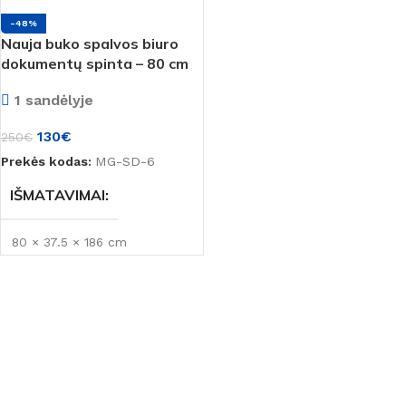
BŪKLĖ
Naujas
Montana
-48%
BŪKLĖ
Naujas
Nauja buko spalvos biuro
dokumentų spinta – 80 cm
MEDŽIAGA
LMDP
MEDŽIAGA
LMDP
1 sandėlyje
SPALVA
130
€
SPALVA
250
€
Beržas
,
Pilka
Prekės kodas:
MG-SD-6
Bukas
,
Medienos spalva
,
Šviesi
PREKĖS ŽENKLAS
IŠMATAVIMAI
PREKĖS ŽENKLAS
Montana
80 × 37.5 × 186 cm
Montana
BŪKLĖ
Naujas
MEDŽIAGA
LMDP
SPALVA