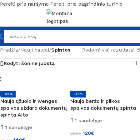
Pereiti prie naršymo
Pereiti prie pagrindinio turinio
Pradžia
/
Nauji baldai
/
Spintos
Rodomi visi rezultatai: 5
Rodyti šoninę juostą
-52%
-48%
Nauja ąžuolo ir wenges
Nauja beržo ir pilkos
spalvos uždara dokumentų
spalvos dokumentų spinta
spinta Alto
1 sandėlyje
1 sandėlyje
120
€
230
€
140
€