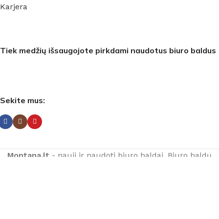
Karjera
Tiek medžių išsaugojote pirkdami naudotus biuro baldus
Sekite mus:
Montana.lt
- nauji ir naudoti biuro baldai. Biuro baldų
projektavimas ir gamyba