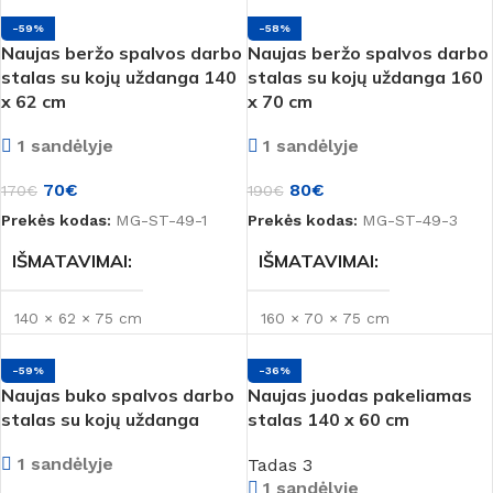
-59%
-58%
Naujas beržo spalvos darbo
Naujas beržo spalvos darbo
stalas su kojų uždanga 140
stalas su kojų uždanga 160
x 62 cm
x 70 cm
1 sandėlyje
1 sandėlyje
70
€
80
€
170
€
190
€
Prekės kodas:
MG-ST-49-1
Prekės kodas:
MG-ST-49-3
IŠMATAVIMAI
IŠMATAVIMAI
140 × 62 × 75 cm
160 × 70 × 75 cm
-59%
-36%
Naujas buko spalvos darbo
Naujas juodas pakeliamas
stalas su kojų uždanga
stalas 140 x 60 cm
1 sandėlyje
Tadas 3
1 sandėlyje