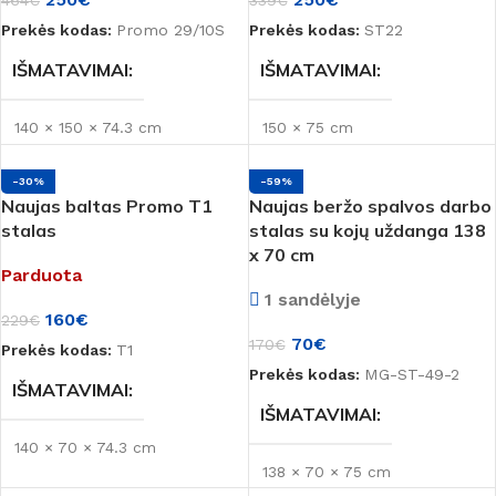
464
€
339
€
Prekės kodas:
Promo 29/10S
Prekės kodas:
ST22
IŠMATAVIMAI
IŠMATAVIMAI
140 × 150 × 74.3 cm
150 × 75 cm
-30%
-59%
Naujas baltas Promo T1
Naujas beržo spalvos darbo
stalas
stalas su kojų uždanga 138
x 70 cm
Parduota
1 sandėlyje
160
€
229
€
70
€
170
€
Prekės kodas:
T1
Prekės kodas:
MG-ST-49-2
IŠMATAVIMAI
IŠMATAVIMAI
140 × 70 × 74.3 cm
138 × 70 × 75 cm