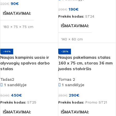
90
€
220
€
190
€
295
€
IŠMATAVIMAI
Prekės kodas:
ST24
IŠMATAVIMAI
160 × 75 × 75 cm
140 × 60 cm
-44%
-25%
Naujas kampinis uosio ir
Naujas pakeliamas stalas
alyvuogių spalvos darbo
160 x 75 cm, storas 36 mm
stalas
juodas stalviršis
Tadas2
Tomas 2
1 sandėlyje
1 sandėlyje
450
€
290
€
804
€
389
€
Prekės kodas:
ST25
Prekės kodas:
Promo ST21
IŠMATAVIMAI
IŠMATAVIMAI