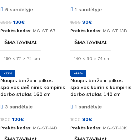
5 sandėlyje
1 sandėlyje
SPALVA
SPALVA
Balta
130
€
90
€
200
€
160
€
Prekės kodas:
MG-ST-67
Prekės kodas:
MG-ST-13D
Ąžuolas
,
Medienos spalva
,
Šviesi
IŠMATAVIMAI
IŠMATAVIMAI
PREKĖS ŽENKLAS
160 × 72 × 74 cm
140 × 90 × 74 cm
Montana
-33%
-44%
BŪKLĖ
BŪKLĖ
Naujas
Naujas
Naujas beržo ir pilkos
Naujas beržo ir pilkos
spalvos dešininis kampinis
spalvos kairinis kampinis
darbo stalas 160 cm
darbo stalas 140 cm
MEDŽIAGA
MEDŽIAGA
LMDP
LMDP
3 sandėlyje
1 sandėlyje
SPALVA
SPALVA
120
€
90
€
180
€
160
€
Prekės kodas:
MG-ST-14D
Prekės kodas:
MG-ST-13K
Beržas
,
Medienos spalva
,
Medienos spalva
,
Pilka
Šviesi
IŠMATAVIMAI
IŠMATAVIMAI