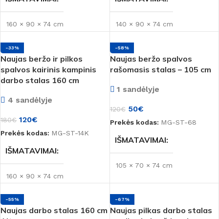
PREKĖS ŽENKLAS
160 × 90 × 74 cm
140 × 90 × 74 cm
Montana
-33%
-58%
BŪKLĖ
BŪKLĖ
Naujas
Naujas
Naujas beržo ir pilkos
Naujas beržo spalvos
spalvos kairinis kampinis
rašomasis stalas – 105 cm
darbo stalas 160 cm
MEDŽIAGA
MEDŽIAGA
LMDP
LMDP
1 sandėlyje
4 sandėlyje
50
€
SPALVA
SPALVA
120
€
120
€
180
€
Prekės kodas:
MG-ST-68
Prekės kodas:
MG-ST-14K
Medienos spalva
,
Pilka
Beržas
,
Medienos spalva
,
IŠMATAVIMAI
Pilka
IŠMATAVIMAI
PREKĖS ŽENKLAS
105 × 70 × 74 cm
PREKĖS ŽENKLAS
160 × 90 × 74 cm
Montana
BŪKLĖ
Naujas
Montana
-55%
-67%
BŪKLĖ
Naujas
Naujas darbo stalas 160 cm
Naujas pilkas darbo stalas