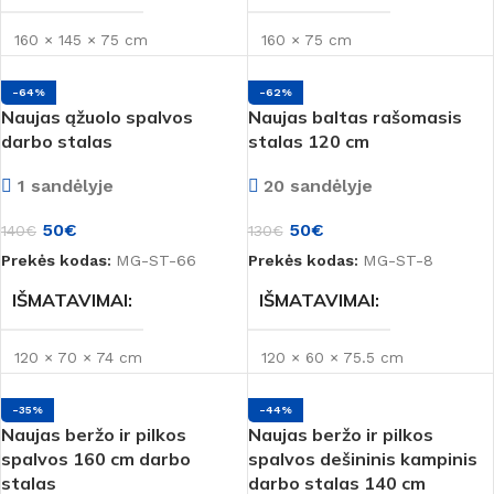
160 × 145 × 75 cm
160 × 75 cm
-64%
-62%
Naujas ąžuolo spalvos
Naujas baltas rašomasis
darbo stalas
stalas 120 cm
1 sandėlyje
20 sandėlyje
50
€
50
€
140
€
130
€
Prekės kodas:
MG-ST-66
Prekės kodas:
MG-ST-8
IŠMATAVIMAI
IŠMATAVIMAI
120 × 70 × 74 cm
120 × 60 × 75.5 cm
-35%
-44%
BŪKLĖ
BŪKLĖ
Naujas
Naujas
Naujas beržo ir pilkos
Naujas beržo ir pilkos
spalvos 160 cm darbo
spalvos dešininis kampinis
stalas
darbo stalas 140 cm
MEDŽIAGA
MEDŽIAGA
LMDP
LMDP