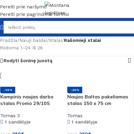
Pereiti prie naršymo
Pereiti prie pagrindinio turinio
Pradžia
/
Nauji baldai
/
Stalai
/
Rašomieji stalai
Rodoma 1–24 iš 26
Rodyti šoninę juostą
-46%
-26%
Kampinis naujas darbo
Naujas Baltas pakeliamas
stalas Promo 29/10S
stalas 150 x 75 cm
Tomas 3
Tomas
1 sandėlyje
1 sandėlyje
250
€
250
€