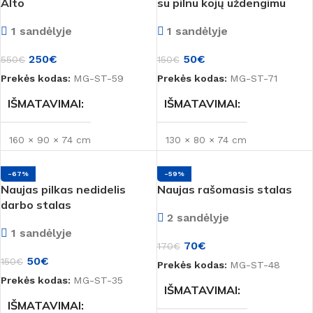
Alto
su pilnu kojų uždengimu
MEDŽIAGA
LMDP
MEDŽIAGA
LMDP
1 sandėlyje
1 sandėlyje
SPALVA
250
€
50
€
SPALVA
550
€
150
€
Prekės kodas:
MG-ST-59
Prekės kodas:
MG-ST-71
Beržas
,
Medienos spalva
,
Šviesi
Medienos spalva
,
Pilka
IŠMATAVIMAI
IŠMATAVIMAI
PREKĖS ŽENKLAS
160 × 90 × 74 cm
130 × 80 × 74 cm
Montana
-67%
-59%
BŪKLĖ
BŪKLĖ
Naujas
Naujas
Naujas pilkas nedidelis
Naujas rašomasis stalas
darbo stalas
2 sandėlyje
MEDŽIAGA
MEDŽIAGA
LMDP
LMDP
1 sandėlyje
70
€
170
€
50
€
SPALVA
SPALVA
150
€
Pilka
,
Tamsi
Prekės kodas:
MG-ST-48
Prekės kodas:
MG-ST-35
IŠMATAVIMAI
Ąžuolas/Wenge
,
Medienos
PREKĖS ŽENKLAS
IŠMATAVIMAI
spalva