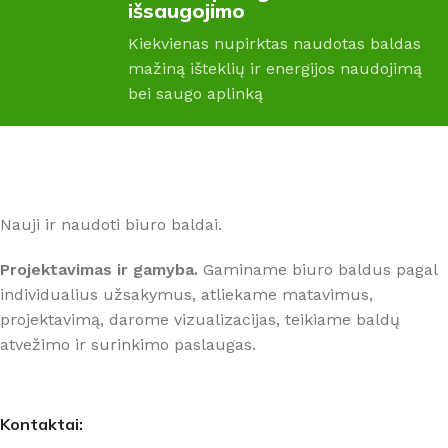
išsaugojimo
Kiekvienas nupirktas naudotas baldas
SPALVA
SPALVA
Šviesiai pilka
mažiną išteklių ir energijos naudojimą
bei saugo aplinką
Bukas
,
Medienos spalva
,
PREKĖS ŽENKLAS
Šviesi
Montana
PREKĖS ŽENKLAS
Nauji ir naudoti biuro baldai.
Montana
Projektavimas ir gamyba.
Gaminame biuro baldus pagal
individualius užsakymus, atliekame matavimus,
projektavimą, darome vizualizacijas, teikiame baldų
atvežimo ir surinkimo paslaugas.
Kontaktai: