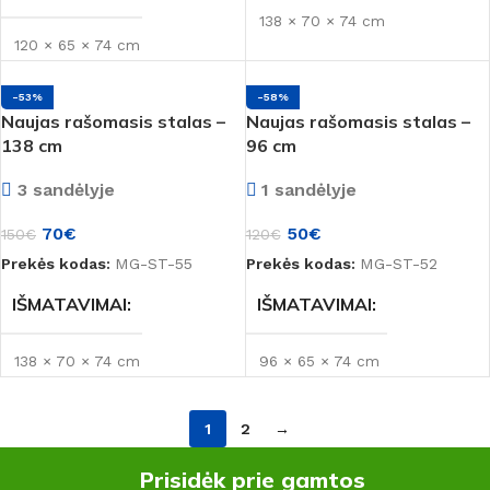
138 × 70 × 74 cm
Montana
120 × 65 × 74 cm
PREKĖS ŽENKLAS
BŪKLĖ
Naujas
-53%
-58%
BŪKLĖ
Naujas
Montana
Naujas rašomasis stalas –
Naujas rašomasis stalas –
138 cm
96 cm
MEDŽIAGA
LMDP
MEDŽIAGA
LMDP
3 sandėlyje
1 sandėlyje
SPALVA
70
€
50
€
SPALVA
150
€
120
€
Pilka
,
Tamsi
Prekės kodas:
MG-ST-55
Prekės kodas:
MG-ST-52
Bukas
,
Medienos spalva
,
Šviesi
PREKĖS ŽENKLAS
IŠMATAVIMAI
IŠMATAVIMAI
PREKĖS ŽENKLAS
Montana
138 × 70 × 74 cm
96 × 65 × 74 cm
Montana
BŪKLĖ
BŪKLĖ
Naujas
Naujas
1
2
→
Prisidėk prie gamtos
MEDŽIAGA
MEDŽIAGA
LMDP
LMDP