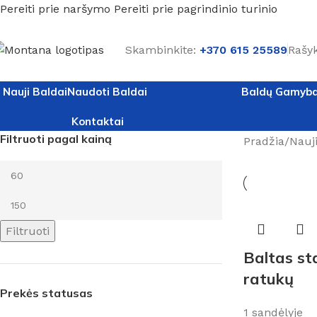
Pereiti prie naršymo
Pereiti prie pagrindinio turinio
Skambinkite:
+370 615 25589
Rašyk
Nauji Baldai
Naudoti Baldai
Baldų Gamyb
Kontaktai
Filtruoti pagal kainą
Pradžia
/
Nauji
Filtruoti
Baltas st
ratukų
Prekės statusas
1 sandėlyje