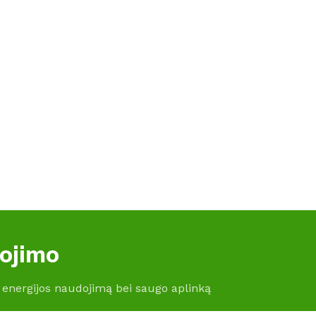
gojimo
 energijos naudojimą bei saugo aplinką