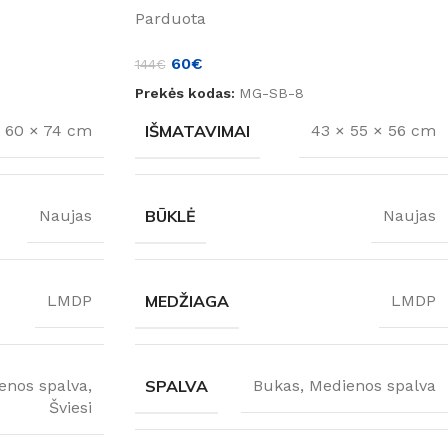
Parduota
60
€
144
€
Prekės kodas:
MG-SB-8
IŠMATAVIMAI
 60 × 74 cm
43 × 55 × 56 cm
BŪKLĖ
Naujas
Naujas
MEDŽIAGA
LMDP
LMDP
enos spalva
,
SPALVA
Bukas
,
Medienos spalva
Šviesi