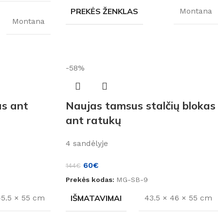
PREKĖS ŽENKLAS
Montana
Montana
-58%
as ant
Naujas tamsus stalčių blokas
ant ratukų
4 sandėlyje
60
€
144
€
Prekės kodas:
MG-SB-9
IŠMATAVIMAI
45.5 × 55 cm
43.5 × 46 × 55 cm