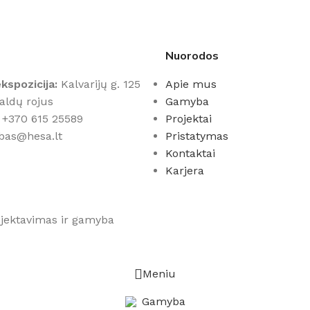
Nuorodos
kspozicija:
Kalvarijų g. 125
Apie mus
Baldų rojus
Gamyba
+370 615 25589
Projektai
bas@hesa.lt
Pristatymas
Kontaktai
Karjera
rojektavimas ir gamyba
Meniu
Gamyba