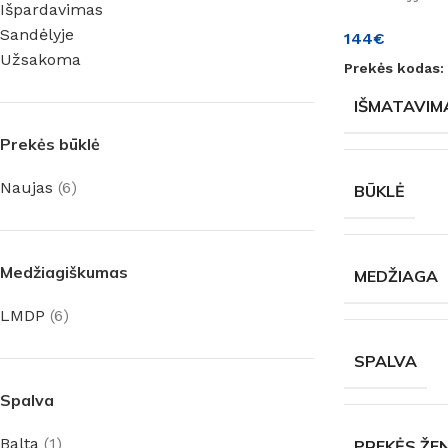
Išpardavimas
Sandėlyje
144
€
Užsakoma
Prekės kodas:
IŠMATAVIM
Prekės būklė
Naujas
(6)
BŪKLĖ
Medžiagiškumas
MEDŽIAGA
LMDP
(6)
SPALVA
Spalva
Balta
(1)
PREKĖS ŽE