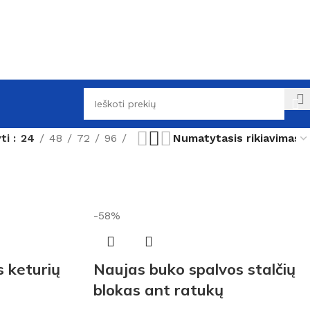
yti
24
48
72
96
-58%
 keturių
Naujas buko spalvos stalčių
blokas ant ratukų