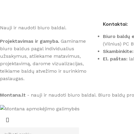
Kontaktai:
Nauji ir naudoti biuro baldai.
Biuro baldų e
Projektavimas ir gamyba.
Gaminame
(Vilnius) PC 
biuro baldus pagal individualius
Skambinkite:
užsakymus, atliekame matavimus,
El. paštas:
la
projektavimą, darome vizualizacijas,
teikiame baldų atvežimo ir surinkimo
paslaugas.
Montana.lt
- nauji ir naudoti biuro baldai. Biuro baldų p