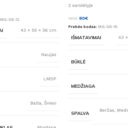
2 sandėlyje
80
€
190
€
MG-SB-12
Prekės kodas:
MG-SB-15
AI
43 × 55 × 56 cm
IŠMATAVIMAI
43 ×
Naujas
BŪKLĖ
LMDP
MEDŽIAGA
Balta
,
Šviesi
Beržas
,
Medi
SPALVA
NKLAS
Montana