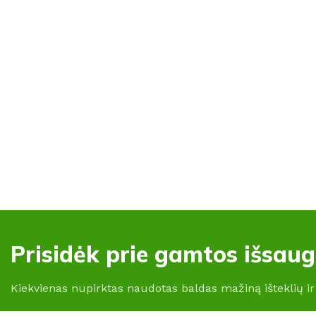
Prisidėk prie gamtos išsau
Kiekvienas nupirktas naudotas baldas mažiną išteklių ir