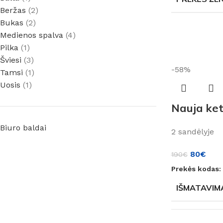
Beržas
(2)
Bukas
(2)
Medienos spalva
(4)
Pilka
(1)
Šviesi
(3)
-58%
Tamsi
(1)
Uosis
(1)
Nauja ketu
Biuro baldai
2 sandėlyje
80
€
190
€
Prekės kodas:
IŠMATAVIM