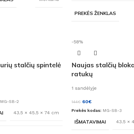
PREKĖS ŽENKLAS
-58%
rių stalčių spintelė
Naujas stalčių blok
ratukų
1 sandėlyje
60
€
MG-SB-2
144
€
Prekės kodas:
MG-SB-3
AI
43.5 × 45.5 × 74 cm
IŠMATAVIMAI
43.5 × 