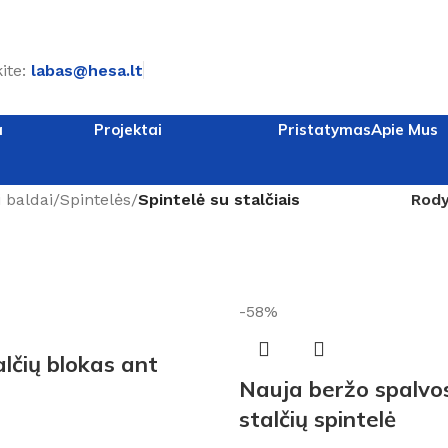
ite:
labas@hesa.lt
a
Projektai
Pristatymas
Apie Mus
 baldai
/
Spintelės
/
Spintelė su stalčiais
Rod
-58%
alčių blokas ant
Nauja beržo spalvos
stalčių spintelė