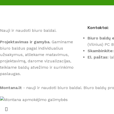
Kontaktai:
Nauji ir naudoti biuro baldai.
Biuro baldų e
Projektavimas ir gamyba.
Gaminame
(Vilnius) PC 
biuro baldus pagal individualius
Skambinkite:
užsakymus, atliekame matavimus,
El. paštas:
la
projektavimą, darome vizualizacijas,
teikiame baldų atvežimo ir surinkimo
paslaugas.
Montana.lt
- nauji ir naudoti biuro baldai. Biuro baldų p