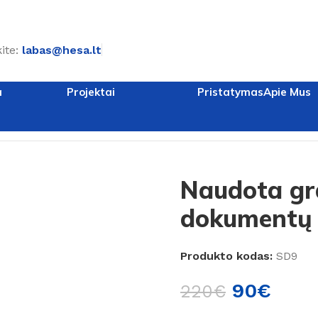
ite:
labas@hesa.lt
a
Projektai
Pristatymas
Apie Mus
o spalvos dokumentų spinta
Naudota gra
dokumentų 
Produkto kodas:
SD9
90
€
220
€