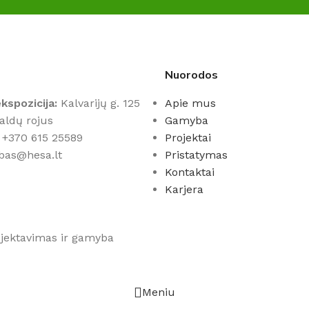
Nuorodos
kspozicija:
Kalvarijų g. 125
Apie mus
Baldų rojus
Gamyba
+370 615 25589
Projektai
bas@hesa.lt
Pristatymas
Kontaktai
Karjera
rojektavimas ir gamyba
Meniu