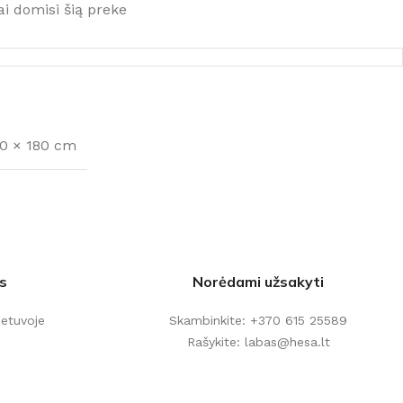
ai domisi šią preke
40 × 180 cm
s
Norėdami užsakyti
ietuvoje
Skambinkite: +370 615 25589
Rašykite: labas@hesa.lt