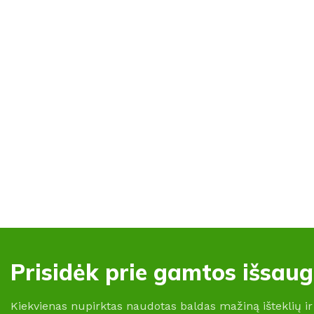
Prisidėk prie gamtos išsau
Kiekvienas nupirktas naudotas baldas mažiną išteklių ir