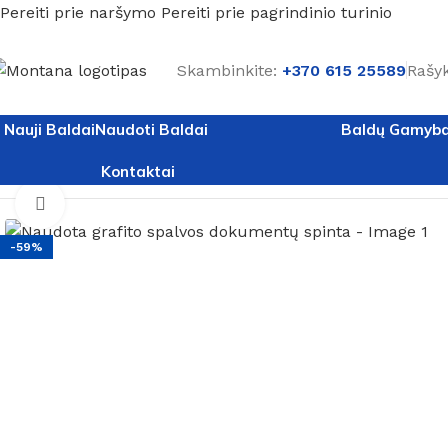
Pereiti prie naršymo
Pereiti prie pagrindinio turinio
Skambinkite:
+370 615 25589
Rašyk
Nauji Baldai
Naudoti Baldai
Baldų Gamyb
Kontaktai
Pradžia
/
Naudoti baldai
/
Naudotos spintos
/
Naudota grafit
Spustelėkite, kad padidintumėte
-59%