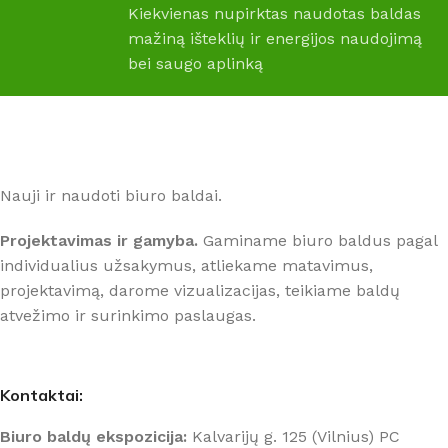
Kiekvienas nupirktas naudotas baldas
mažiną išteklių ir energijos naudojimą
bei saugo aplinką
Nauji ir naudoti biuro baldai.
Projektavimas ir gamyba.
Gaminame biuro baldus pagal
individualius užsakymus, atliekame matavimus,
projektavimą, darome vizualizacijas, teikiame baldų
atvežimo ir surinkimo paslaugas.
Kontaktai:
Biuro baldų ekspozicija:
Kalvarijų g. 125 (Vilnius) PC