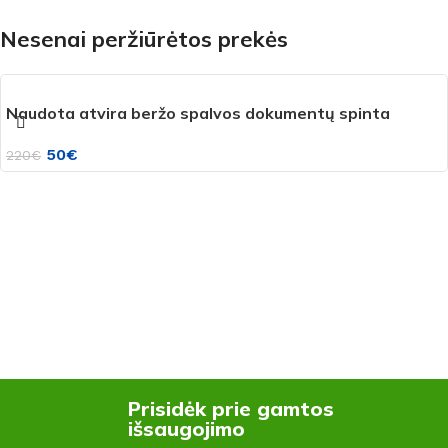
Nesenai peržiūrėtos prekės
Naudota atvira beržo spalvos dokumentų spinta
50
€
220
€
Prisidėk prie gamtos
išsaugojimo