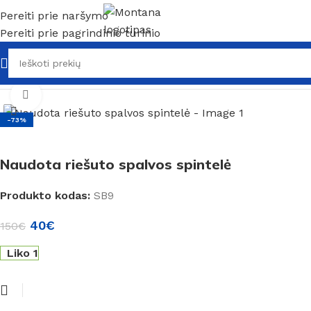
Pereiti prie naršymo
Pereiti prie pagrindinio turinio
Pradžia
/
Naudoti baldai
/
Naudotos spintelės
Spustelėkite, kad padidintumėte
-73%
Naudota riešuto spalvos spintelė
Produkto kodas:
SB9
40
€
150
€
Liko 1