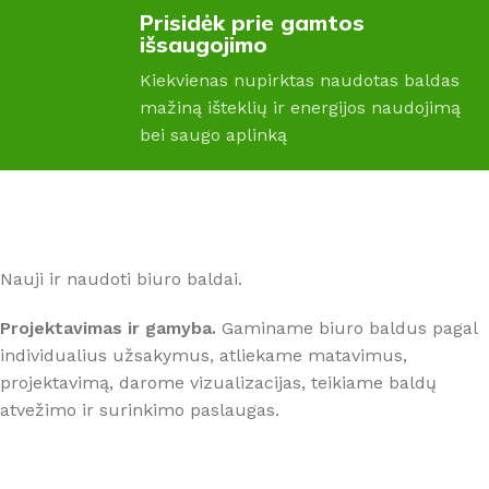
Prisidėk prie gamtos
išsaugojimo
Kiekvienas nupirktas naudotas baldas
mažiną išteklių ir energijos naudojimą
bei saugo aplinką
Nauji ir naudoti biuro baldai.
Projektavimas ir gamyba.
Gaminame biuro baldus pagal
individualius užsakymus, atliekame matavimus,
projektavimą, darome vizualizacijas, teikiame baldų
atvežimo ir surinkimo paslaugas.