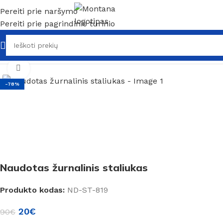
Pereiti prie naršymo
Pereiti prie pagrindinio turinio
Pradžia
/
Naudoti baldai
/
Naudoti kavos staliukai
Spustelėkite, kad padidintumėte
-78%
Naudotas žurnalinis staliukas
Produkto kodas:
ND-ST-819
20
€
90
€